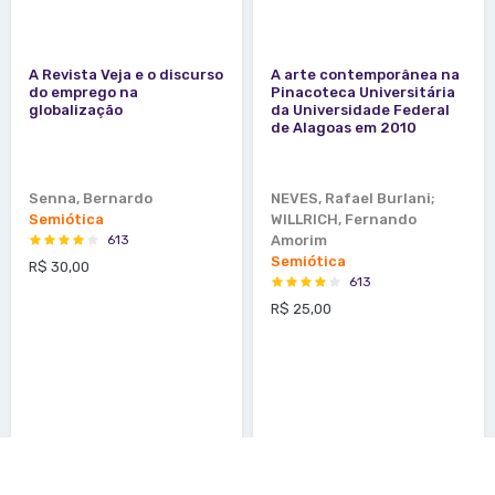
A Revista Veja e o discurso
A arte contemporânea na
do emprego na
Pinacoteca Universitária
globalização
da Universidade Federal
de Alagoas em 2010
Senna, Bernardo
NEVES, Rafael Burlani;
Semiótica
WILLRICH, Fernando
613
Amorim
Semiótica
R$ 30,00
613
R$ 25,00