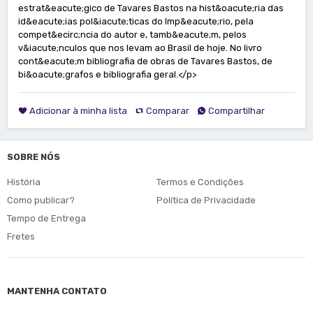
estrat&eacute;gico de Tavares Bastos na hist&oacute;ria das
id&eacute;ias pol&iacute;ticas do Imp&eacute;rio, pela
compet&ecirc;ncia do autor e, tamb&eacute;m, pelos
v&iacute;nculos que nos levam ao Brasil de hoje. No livro
cont&eacute;m bibliografia de obras de Tavares Bastos, de
bi&oacute;grafos e bibliografia geral.</p>
Adicionar à minha lista
Comparar
Compartilhar
SOBRE NÓS
História
Termos e Condições
Como publicar?
Política de Privacidade
Tempo de Entrega
Fretes
MANTENHA CONTATO