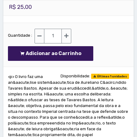
R$ 25,00
Quantidade :
Adicionar ao Carrinho
Disponibilidade:
<p> O livro faz uma
Últimas 1 unidades
an&aacute;lise sistem&aacute;tica de Aureliano C&acirc;ndido
Tavares Bastos. Apesar de sua erudi&ccedil;&atilde;o, &eacute;
simples na escrita. H&aacute; uma escolha deliberada:
n&atilde;o ofuscar as teses de Tavares Bastos. A leitura
&eacute; objetiva, passa pelo eixo fundamental da obra e a
situa no contexto Imperial centrada na tese que defende sobre
o descompasso. Para que se conhe&ccedil;a a reflex&atilde;o
pol&iacute;tica empreeendida no Imp&eacute;rio, o texto
&eacute; de leiura obrigat&oacute;ria em face da
tem&aacute;tica propriamente dita, do papel