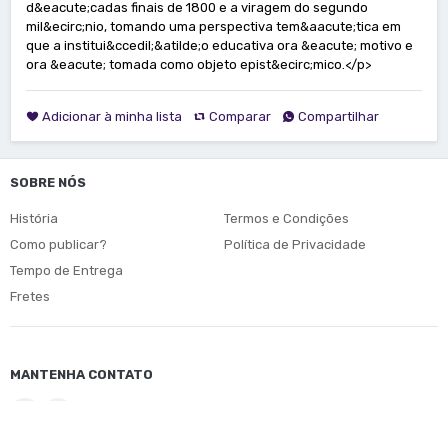
d&eacute;cadas finais de 1800 e a viragem do segundo
mil&ecirc;nio, tomando uma perspectiva tem&aacute;tica em
que a institui&ccedil;&atilde;o educativa ora &eacute; motivo e
ora &eacute; tomada como objeto epist&ecirc;mico.</p>
Adicionar à minha lista
Comparar
Compartilhar
SOBRE NÓS
História
Termos e Condições
Como publicar?
Política de Privacidade
Tempo de Entrega
Fretes
MANTENHA CONTATO