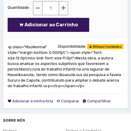
Quantidade :
Adicionar ao Carrinho
Disponibilidade:
<p class="MsoNormal"
Últimas 1 unidades
style="margin-bottom: 0.0001pt;"> <span style="font-
size:12.0pt;mso-bidi-font-size:11.0pt">Nesta obra, a autora
busca analisar os aspectos subjetivos que favorecem a
persist&ecirc;ncia do trabalho infantil na orla lagunar de
Macei&oacute;, tendo como l&oacute;cus da pesquisa a favela
Sururu de Capote, contribuindo para ampliar o debate acerca
do trabalho infantil.<o:p></o:p></span></p>
Adicionar à minha lista
Comparar
Compartilhar
SOBRE NÓS
História
Termos e Condições