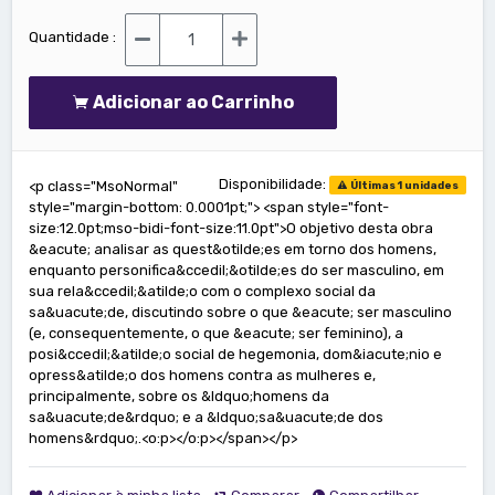
Quantidade :
Adicionar ao Carrinho
Disponibilidade:
<p class="MsoNormal"
Últimas 1 unidades
style="margin-bottom: 0.0001pt;"> <span style="font-
size:12.0pt;mso-bidi-font-size:11.0pt">O objetivo desta obra
&eacute; analisar as quest&otilde;es em torno dos homens,
enquanto personifica&ccedil;&otilde;es do ser masculino, em
sua rela&ccedil;&atilde;o com o complexo social da
sa&uacute;de, discutindo sobre o que &eacute; ser masculino
(e, consequentemente, o que &eacute; ser feminino), a
posi&ccedil;&atilde;o social de hegemonia, dom&iacute;nio e
opress&atilde;o dos homens contra as mulheres e,
principalmente, sobre os &ldquo;homens da
sa&uacute;de&rdquo; e a &ldquo;sa&uacute;de dos
homens&rdquo;.<o:p></o:p></span></p>