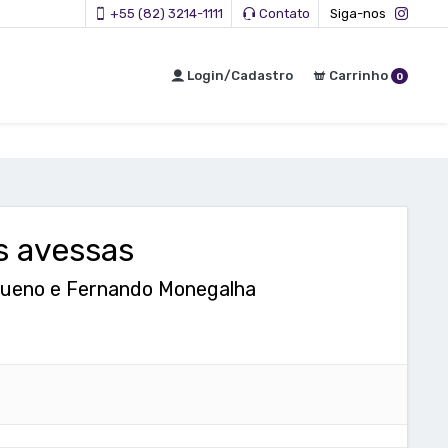
+55 (82) 3214-1111
Contato
Siga-nos
Login/Cadastro
Carrinho
0
s avessas
ueno e Fernando Monegalha