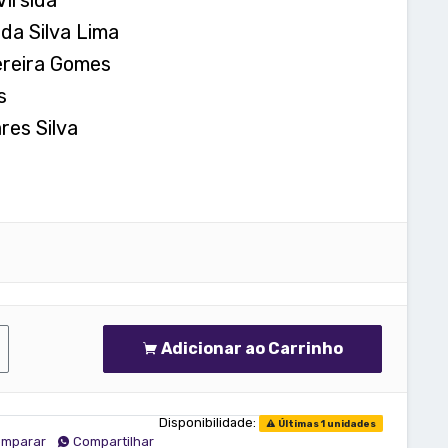
 da Silva Lima
ereira Gomes
s
res Silva
Adicionar ao Carrinho
Disponibilidade:
Últimas 1 unidades
mparar
Compartilhar