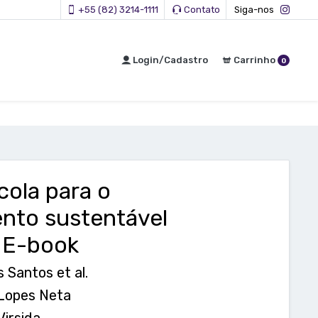
+55 (82) 3214-1111
Contato
Siga-nos
Login/Cadastro
Carrinho
0
cola para o
nto sustentável
 E-book
 Santos et al.
 Lopes Neta
Virsida