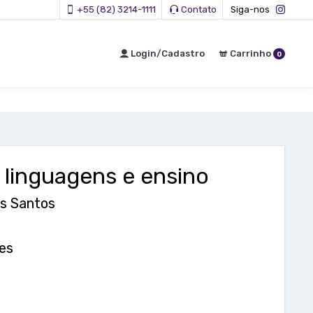
+55 (82) 3214-1111
Contato
Siga-nos
Login/Cadastro
Carrinho
0
 linguagens e ensino
os Santos
es