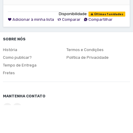
Disponibilidade:
Últimas 1 unidades
Adicionar à minha lista
Comparar
Compartilhar
SOBRE NÓS
História
Termos e Condições
Como publicar?
Política de Privacidade
Tempo de Entrega
Fretes
MANTENHA CONTATO
© Copyright 2026
Edufal
. Direitos Reservados