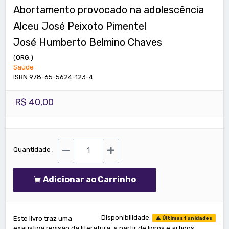
Abortamento provocado na adolescência
Alceu José Peixoto Pimentel
José Humberto Belmino Chaves
(ORG.)
Saúde
ISBN 978-65-5624-123-4
R$ 40,00
Quantidade :
Adicionar ao Carrinho
Disponibilidade:
Este livro traz uma
Últimas 1 unidades
exaustiva revisão da literatura, a partir de livros e artigos