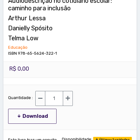
Audiodescrição no cotidiano escolar:
caminho para inclusão
Arthur Lessa
Danielly Spósito
Telma Low
Educação
ISBN 978-65-5624-322-1
R$ 0,00
Quantidade :
Download
Disponibilidade:
Este livro traz um convite
Últimas 1 unidades