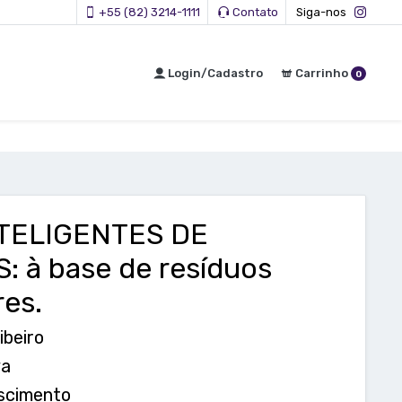
+55 (82) 3214-1111
Contato
Siga-nos
Login/Cadastro
Carrinho
0
TELIGENTES DE
 à base de resíduos
res.
ibeiro
va
scimento