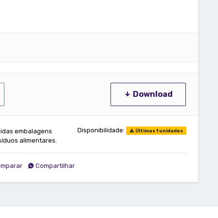
Download
Disponibilidade:
zidas embalagens
Últimas 1 unidades
síduos alimentares.
mparar
Compartilhar