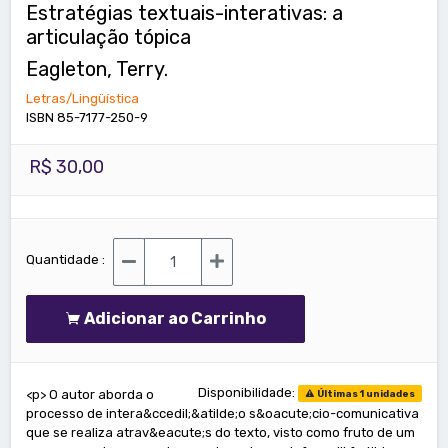
Estratégias textuais-interativas: a
articulação tópica
Eagleton, Terry.
Letras/Lingüística
ISBN 85-7177-250-9
R$ 30,00
Quantidade :
Adicionar ao Carrinho
Disponibilidade:
<p> O autor aborda o
Últimas 1 unidades
processo de intera&ccedil;&atilde;o s&oacute;cio-comunicativa
que se realiza atrav&eacute;s do texto, visto como fruto de um