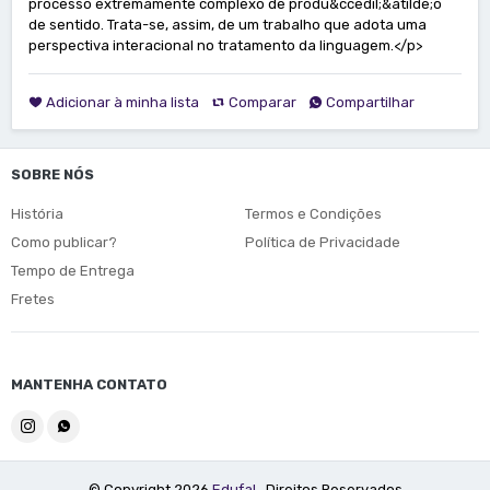
processo extremamente complexo de produ&ccedil;&atilde;o
de sentido. Trata-se, assim, de um trabalho que adota uma
perspectiva interacional no tratamento da linguagem.</p>
Adicionar à minha lista
Comparar
Compartilhar
SOBRE NÓS
História
Termos e Condições
Como publicar?
Política de Privacidade
Tempo de Entrega
Fretes
MANTENHA CONTATO
© Copyright 2026
Edufal
. Direitos Reservados